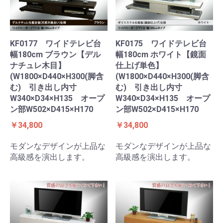
KF0177 ワイドテレビ台
KF0175 ワイドテレビ台
幅180cm ブラウン【デル
幅180cm ホワイト【鏡面
ナチュレ木目】
仕上げ単色】
(W1800×D440×H300(脚含
(W1800×D440×H300(脚含
む) 引き出し内寸
む) 引き出し内寸
W340×D34×H135 オープ
W340×D34×H135 オープ
ン部W502×D415×H170
ン部W502×D415×H170
￥34,800
￥34,800
モダンなデザインが上品な
モダンなデザインが上品な
高級感を演出します。
高級感を演出します。