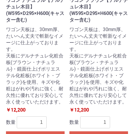
ワゴン ナチュラル【デルナ
ワゴン ブラウン【デルナチ
チュレ木目】
ュレ木目】
(W595×D295×H600(キャス
(W595×D295×H600(キャス
ター含む)
ター含む)
ワゴン天板は、30mm厚、
ワゴン天板は、30mm厚、
たいへん丈夫で斬新なイメ
たいへん丈夫で斬新なイメ
ージに仕上がっておりま
ージに仕上がっておりま
す。
す。
天板にデルナチュレ化粧合
天板にデルナチュレ化粧合
板(ブラウン・ナチュラ
板(ブラウン・ナチュラ
ル)・鏡面仕上げポリエス
ル)・鏡面仕上げポリエス
テル化粧板(ホワイト・ブ
テル化粧板(ホワイト・ブ
ラック)を使用、キズや化
ラック)を使用、キズや化
粧はがれや汚れに強く、耐
粧はがれや汚れに強く、耐
久性に優れており安心して
久性に優れており安心して
永く使っていただけます。
永く使っていただけます。
￥12,200
￥12,200
数量
数量