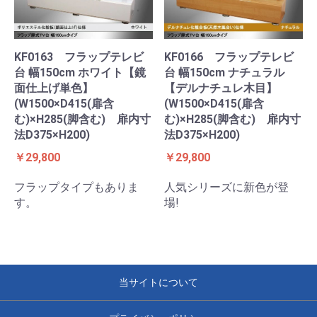
KF0163 フラップテレビ
KF0166 フラップテレビ
台 幅150cm ホワイト【鏡
台 幅150cm ナチュラル
面仕上げ単色】
【デルナチュレ木目】
(W1500×D415(扉含
(W1500×D415(扉含
む)×H285(脚含む) 扉内寸
む)×H285(脚含む) 扉内寸
法D375×H200)
法D375×H200)
￥29,800
￥29,800
フラップタイプもありま
人気シリーズに新色が登
す。
場!
当サイトについて