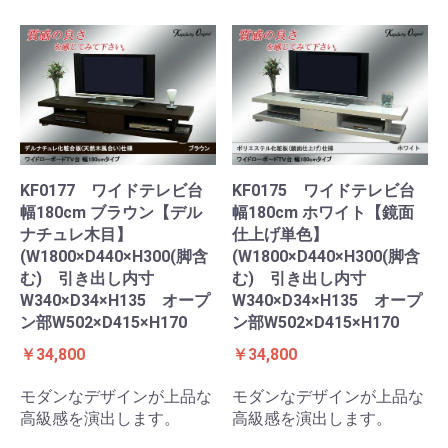
KF0177 ワイドテレビ台
KF0175 ワイドテレビ台
幅180cm ブラウン【デル
幅180cm ホワイト【鏡面
ナチュレ木目】
仕上げ単色】
(W1800×D440×H300(脚含
(W1800×D440×H300(脚含
む) 引き出し内寸
む) 引き出し内寸
W340×D34×H135 オープ
W340×D34×H135 オープ
ン部W502×D415×H170
ン部W502×D415×H170
￥34,800
￥34,800
モダンなデザインが上品な
モダンなデザインが上品な
高級感を演出します。
高級感を演出します。