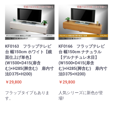
KF0163 フラップテレビ
KF0166 フラップテレビ
台 幅150cm ホワイト【鏡
台 幅150cm ナチュラル
面仕上げ単色】
【デルナチュレ木目】
(W1500×D415(扉含
(W1500×D415(扉含
む)×H285(脚含む) 扉内寸
む)×H285(脚含む) 扉内寸
法D375×H200)
法D375×H200)
￥29,800
￥29,800
フラップタイプもありま
人気シリーズに新色が登
す。
場!